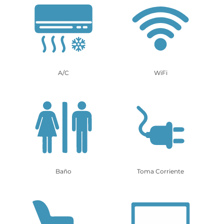
A/C
WiFi
Baño
Toma Corriente